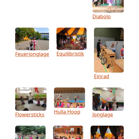
Diabolo
Equilibristik
Feuerjonglage
Einrad
Hulla Hoop
Flowersticks
Jonglage